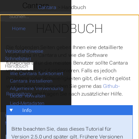
Cantara
Cantara
>
Handbuch
Suchen
HANDBUCH
Home
Die folgenden Seiten geben Ihnen eine detaillierte
Versionshinweise
Einführung in Cantara und wie die Software
Schnellstart
funktioniert. Für die meisten Benutzer sollte Cantara
Handbuch
von Haus aus gut funktionieren. Falls es jedoch
Wie Cantara funktioniert
Probleme oder Schwierigkeiten gibt, die nicht gelöst
Cantara installieren
werden können, besuchen Sie gerne das
Github-
Allgemeine Verwendung
Repository
und fragen Sie nach zusätzlicher Hilfe.
Lieder verwalten
Lied-Metadaten
Info
Hilfe erhalten
Mitmachen
Bitte beachten Sie, dass dieses Tutorial für
MEHR
Version 2.5.0 und später gilt. Frühere Versionen